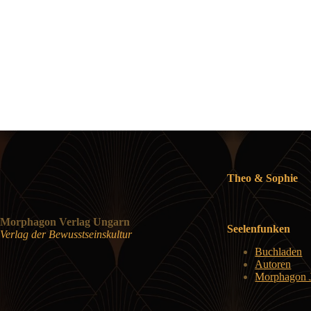
Theo & Sophie
Morphagon Verlag Ungarn
Seelenfunken
Verlag der Bewusstseinskultur
Buchladen
Autoren
Morphagon J