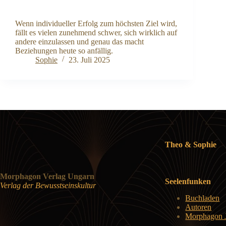
Wenn individueller Erfolg zum höchsten Ziel wird,
fällt es vielen zunehmend schwer, sich wirklich auf
andere einzulassen und genau das macht
Beziehungen heute so anfällig.
Sophie
23. Juli 2025
Theo & Sophie
Morphagon Verlag Ungarn
Seelenfunken
Verlag der Bewusstseinskultur
Buchladen
Autoren
Morphagon J